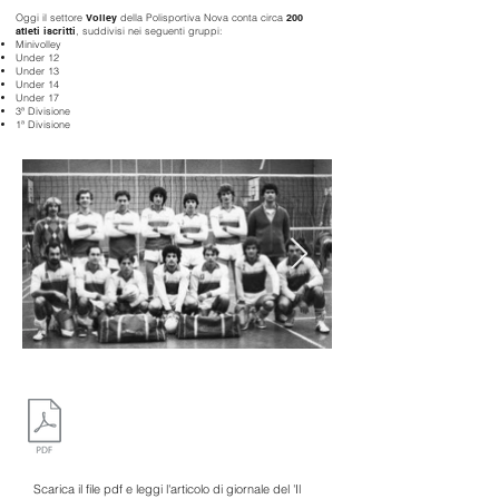
Oggi il settore
Volley
della Polisportiva Nova conta circa
200
atleti iscritti
, suddivisi nei seguenti gruppi:
Minivolley
Under 12
Under 13
Under 14
Under 17
3ª Divisione
1ª Divisione
Scarica il file pdf e leggi l'articolo di giornale del 'Il