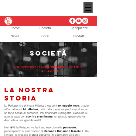
Home
Società
Le squadre
News
Corsi
Contatti
società
POLISPORTIVA DI NOVA MILANESE - SETTORE
PALLAVOLO
LA NOSTRA
STORIA
La Polisportiva di Nova Milanese nasce il
10 maggio 1970
, grazie
all’iniziativa di
24 cittadini
, uniti dalla passione per lo sport e da
un forte senso di comunità. Per finanziare il progetto, ciascuno si
autotassava con
500 lire a settimana
: un piccolo gesto che ha
dato vita a una grande realtà.
Nel
1977
la Polisportiva fa il suo esordio nella
pallavolo
,
partecipando al campionato di
Seconda Divisione Maschile
. Da
lì in poi, la crescita è stata costante: in pochi anni gli iscritti