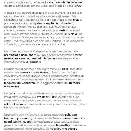
superano quota cento, con squadre
sia maschili che femminili
iscritte ai campionati giovanili e alle serie maggiori della
FIPAV
.
A causa della carenza di spazi per gli allenamenti, la società si
vede costretta a concentrare gli sforzi sul settore maschile.
Nonostante ciò, il percorso è ricco di soddisfazioni: nel
1982
la
prima squadra disputa il
primo campionato di Serie C
,
composta interamente da atleti di Nova Milanese. Per due
stagioni consecutive sfiora la promozione in
Serie B
, e alcuni
atleti novesi arrivano anche a militare in squadre di
Serie A
. La
promozione in B arriva qualche anno dopo, con l’innesto di nuovi
rinforzi, ma l’avventura dura solo una stagione. La squadra torna
in Serie C, dove continua a ottenere ottimi risultati.
Nel corso degli anni, la Polisportiva ha sempre creduto nella
promozione dello sport
tra i più giovani, organizzando
tornei
nelle scuole medie
,
corsi di minivolley
nelle elementari e
iniziative per le
leve giovanili
.
Un momento importante della nostra storia è il
2008
, anno della
nascita del
Consorzio Vero Volley
di Monza: un progetto
innovativo che unisce diverse società lombarde con l’obiettivo di
promuovere l’eccellenza sportiva. La Polisportiva di Nova è tra i
fondatori del consorzio
ed è oggi parte attiva del
Network
Vero Volley.
Nel
2013
, per rafforzare ulteriormente la presenza sul territorio, la
Polisportiva incorpora la
Nova Sport Time
, dando vita a una
nuova realtà di pallavolo giovanile con particolare attenzione al
settore femminile
, diventando così un punto di riferimento per le
famiglie del territorio.
Negli ultimi anni, l’impegno si è concentrato sullo
sviluppo
tecnico e giovanile
, grazie anche alla
formazione continua dei
nostri tecnici federali
. L’entusiasmo e la partecipazione dei
giovani, in costante aumento a partire dal
Minivolley
, ci motivano
a proseguire nel nostro percorso, sia
sportivo che sociale
.