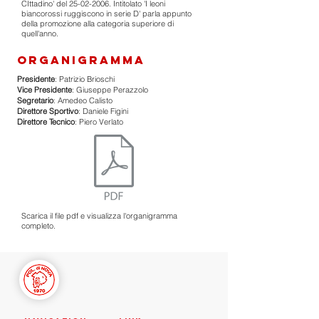
CIttadino' del
25-02-2006
. Intitolato 'I leoni
biancorossi ruggiscono in serie D' parla appunto
della promozione alla categoria superiore di
quell'anno.
ORGANIGRAMMA
Presidente
: Patrizio Brioschi
Vice Presidente
: Giuseppe Perazzolo
Segretario
: Amedeo Calisto
Direttore Sportivo
: Daniele Figini
Direttore Tecnico
: Piero Verlato
Scarica il file pdf e visualizza l'organigramma
completo.