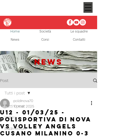
Home
Società
Le squadre
News
Corsi
Contatti
NEWS
Post
Tutti i post
poldinova70
Tutti i post
10 mar 2025
U12 - 01/03/25 -
Volley
Polisportiva di Nova
vs Volley Angels
Badminton
Cusano Milanino 0-3