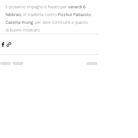
Il prossimo impegno è fissato per 
venerdì 6 
febbraio
, in trasferta contro 
PizzAut Pallavolo 
Cassina Young
, per dare continuità a quanto 
di buono mostrato.
Mostra tutti
Post recenti