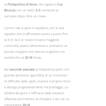
la 
Polisportiva di Nova
, che supera il 
Cus 
Bicocca
 con un netto 
3-0
, tornando al 
successo dopo oltre un mese.
Il primo set si apre in equilibrio, con le due 
squadre che si affrontano punto a punto fino 
al 9-9. Da lì le novesi trovano maggiore 
continuità, alzano l’attenzione e prendono un 
piccolo margine che riescono a gestire con 
lucidità fino al 
25-19
 finale.
Nel 
secondo parziale
 la Polisportiva parte con 
grande decisione: approfitta di un momento 
di difficoltà delle ospiti, impone il proprio ritmo 
e allunga progressivamente nel punteggio. La 
solidità del gioco e l’efficacia delle soluzioni 
offensive permettono di chiudere il set con un 
convincente 
25-14
.