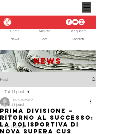
Home
Società
Le squadre
News
Corsi
Contatti
NEWS
Post
Tutti i post
poldinova70
Tutti i post
1 feb
Prima Divisione –
Volley
Ritorno al successo:
la Polisportiva di
Badminton
Nova supera Cus