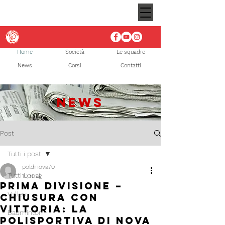
Home
Società
Le squadre
News
Corsi
Contatti
NEWS
Post
Tutti i post
poldinova70
Tutti i post
10 mag
Prima Divisione –
Volley
Chiusura con
vittoria: la
Badminton
Polisportiva di Nova