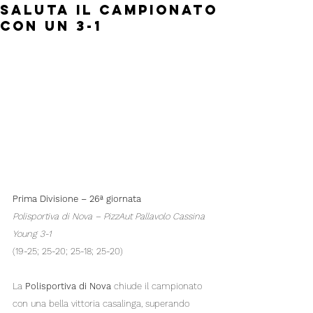
saluta il campionato
con un 3-1
Prima Divisione – 26ª giornata
Polisportiva di Nova – PizzAut Pallavolo Cassina 
Young 3-1
(19-25; 25-20; 25-18; 25-20)
La 
Polisportiva di Nova
 chiude il campionato 
con una bella vittoria casalinga, superando 