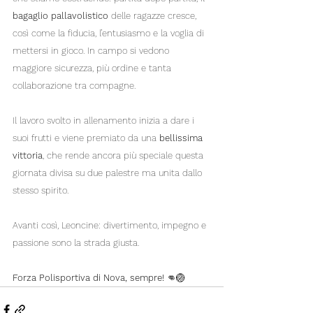
bagaglio pallavolistico
 delle ragazze cresce, 
così come la fiducia, l’entusiasmo e la voglia di 
mettersi in gioco. In campo si vedono 
maggiore sicurezza, più ordine e tanta 
collaborazione tra compagne.
Il lavoro svolto in allenamento inizia a dare i 
suoi frutti e viene premiato da una 
bellissima 
vittoria
, che rende ancora più speciale questa 
giornata divisa su due palestre ma unita dallo 
stesso spirito.
Avanti così, Leoncine: divertimento, impegno e 
passione sono la strada giusta.
Forza Polisportiva di Nova, sempre!
 👊🏐