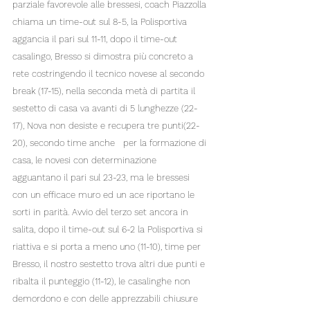
parziale favorevole alle bressesi, coach Piazzolla 
chiama un time-out sul 8-5, la Polisportiva 
aggancia il pari sul 11-11, dopo il time-out 
casalingo, Bresso si dimostra più concreto a 
rete costringendo il tecnico novese al secondo 
break (17-15), nella seconda metà di partita il 
sestetto di casa va avanti di 5 lunghezze (22-
17), Nova non desiste e recupera tre punti(22-
20), secondo time anche   per la formazione di 
casa, le novesi con determinazione 
agguantano il pari sul 23-23, ma le bressesi 
con un efficace muro ed un ace riportano le 
sorti in parità. Avvio del terzo set ancora in 
salita, dopo il time-out sul 6-2 la Polisportiva si 
riattiva e si porta a meno uno (11-10), time per 
Bresso, il nostro sestetto trova altri due punti e 
ribalta il punteggio (11-12), le casalinghe non 
demordono e con delle apprezzabili chiusure 