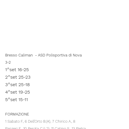
Bresso Caliman  - ASD Polisportiva di Nova   
3-2
1^set 16-25
2^set 25-23
3^set 25-18
4^set 19-25
5^set 15-11
FORMAZIONE 
1 Sabato F., 6 Dell’Orto B.(K), 7 Chirico A., 8 
Panzeri E., 10 Perota C.(L2), 11 Catino S., 13 Pietra 