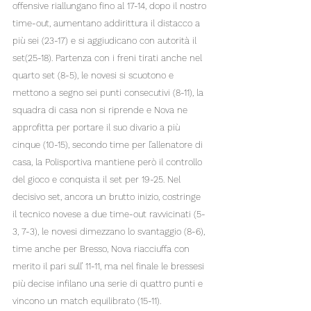
offensive riallungano fino al 17-14, dopo il nostro 
time-out, aumentano addirittura il distacco a 
più sei (23-17) e si aggiudicano con autorità il 
set(25-18). Partenza con i freni tirati anche nel 
quarto set (8-5), le novesi si scuotono e 
mettono a segno sei punti consecutivi (8-11), la 
squadra di casa non si riprende e Nova ne 
approfitta per portare il suo divario a più 
cinque (10-15), secondo time per l’allenatore di 
casa, la Polisportiva mantiene però il controllo 
del gioco e conquista il set per 19-25. Nel 
decisivo set, ancora un brutto inizio, costringe 
il tecnico novese a due time-out ravvicinati (5-
3, 7-3), le novesi dimezzano lo svantaggio (8-6), 
time anche per Bresso, Nova riacciuffa con 
merito il pari sull’ 11-11, ma nel finale le bressesi 
più decise infilano una serie di quattro punti e 
vincono un match equilibrato (15-11). 