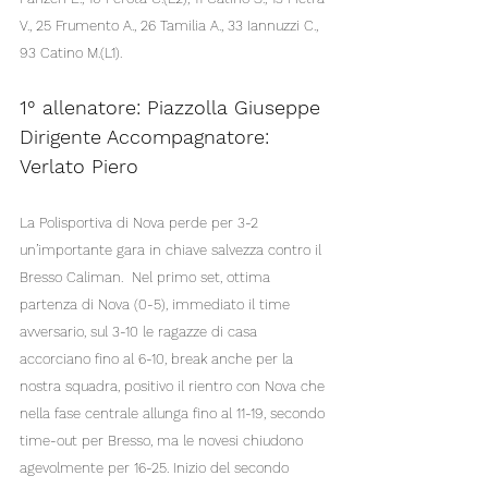
V., 25 Frumento A., 26 Tamilia A., 33 Iannuzzi C., 
93 Catino M.(L1).
1° allenatore: Piazzolla Giuseppe
Dirigente Accompagnatore: 
Verlato Piero
La Polisportiva di Nova perde per 3-2 
un’importante gara in chiave salvezza contro il 
Bresso Caliman.  Nel primo set, ottima 
partenza di Nova (0-5), immediato il time 
avversario, sul 3-10 le ragazze di casa 
accorciano fino al 6-10, break anche per la 
nostra squadra, positivo il rientro con Nova che 
nella fase centrale allunga fino al 11-19, secondo 
time-out per Bresso, ma le novesi chiudono 
agevolmente per 16-25. Inizio del secondo 