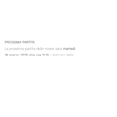
PROSSIMA PARTITA 
La prossima partita delle novesi sarà 
martedì 
18 marzo 2025 alle ore 21.15
. L’anticipo della 
21° giornata si giocherà contro la Vomien SS 
Martiri presso la scuola elementare Rodari in 
via dei Salici - Legnano.