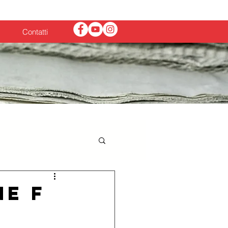
News
Contatti
ne F