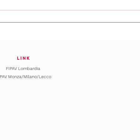
Prima Divisione
Te
– Chiusura con
– 
vittoria: la
ca
Polisportiva di
co
Nova saluta il
20
campionato
link
con un 3-1
FIPAV Lombardia
IPAV Monza/Milano/Lecco