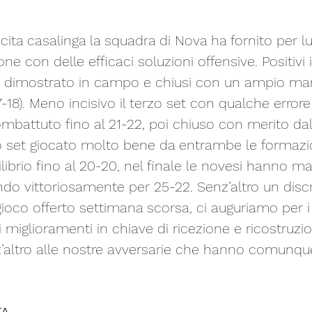
cita casalinga la squadra di Nova ha fornito per lun
ne con delle efficaci soluzioni offensive. Positivi 
ere dimostrato in campo e chiusi con un ampio mar
-18). Meno incisivo il terzo set con qualche errore 
mbattuto fino al 21-22, poi chiuso con merito da
to set giocato molto bene da entrambe le formazio
ibrio fino al 20-20, nel finale le novesi hanno ma
ndo vittoriosamente per 25-22. Senz’altro un disc
 gioco offerto settimana scorsa, ci auguriamo per i
miglioramenti in chiave di ricezione e ricostruzio
’altro alle nostre avversarie che hanno comunque
A 