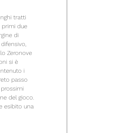
ghi tratti 
i primi due 
gine di 
difensivo, 
llo Zeronove 
ni si è 
ntenuto i 
reto passo 
 prossimi 
ne del gioco. 
 esibito una 