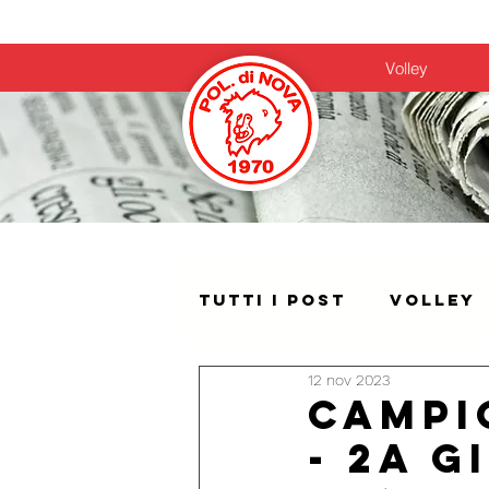
Home
Volley
Tutti i post
Volley
12 nov 2023
Campi
- 2a g