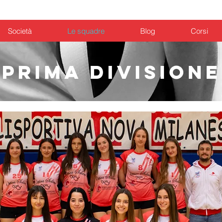
Calcio
Volley
Badminton
Chi siamo
Società
Le squadre
Blog
Corsi
PRIMA DIVISIONE