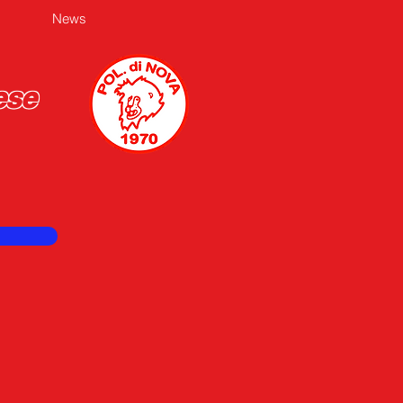
News
ese