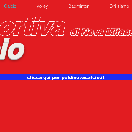
Calcio
Volley
Badminton
Chi siamo
ortiva
di Nova Milan
io
clicca qui per poldinovacalcio.it