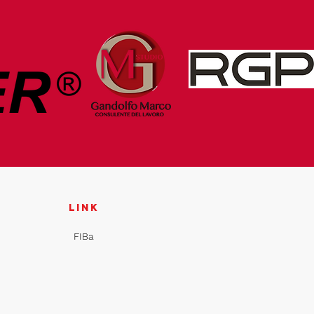
link
FIBa