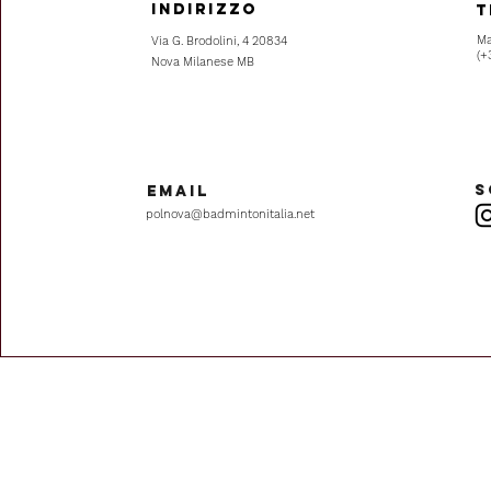
Indirizzo
T
Ma
Via G. Brodolini, 4 20834
(+
Nova Milanese MB
S
Email
polnova@badmintonitalia.net