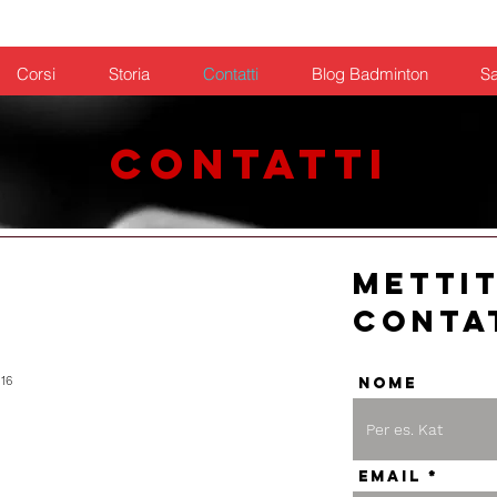
Calcio
Volley
Badminton
Chi siamo
Corsi
Storia
Contatti
Blog Badminton
Sa
CONTATTI
Mettit
conta
 16
Nome
Email