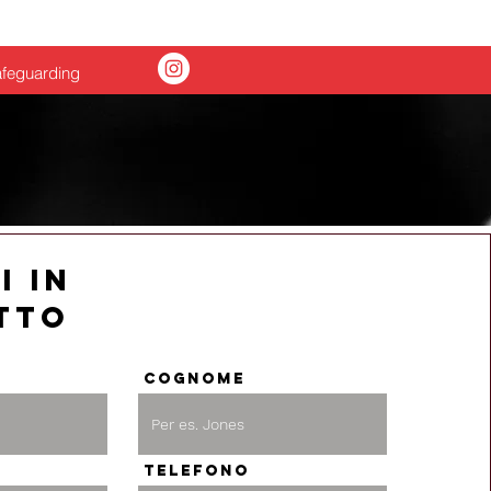
News
feguarding
i in
tto
Cognome
Telefono