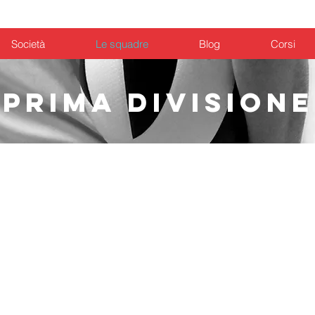
Calcio
Volley
Badminton
Chi siamo
Società
Le squadre
Blog
Corsi
PRIMA DIVISIONE