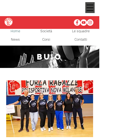
Home
Società
Le squadre
News
Corsi
Contatti
BUIO