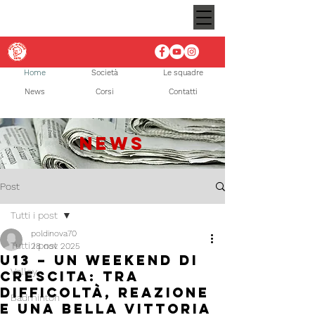
Home
Società
Le squadre
News
Corsi
Contatti
NEWS
Post
Tutti i post
poldinova70
Tutti i post
28 nov 2025
U13 – Un weekend di
Volley
crescita: tra
difficoltà, reazione
Badminton
e una bella vittoria