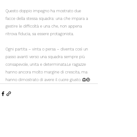
Questo doppio impegno ha mostrato due 
facce della stessa squadra: una che impara a 
gestire le difficoltà e una che, non appena 
ritrova fiducia, sa essere protagonista.
Ogni partita – vinta o persa – diventa così un 
passo avanti verso una squadra sempre più 
consapevole, unita e determinata.Le ragazze 
hanno ancora molto margine di crescita, ma 
hanno dimostrato di avere il cuore giusto. 🦁🏐
Mostra tutti
Post recenti